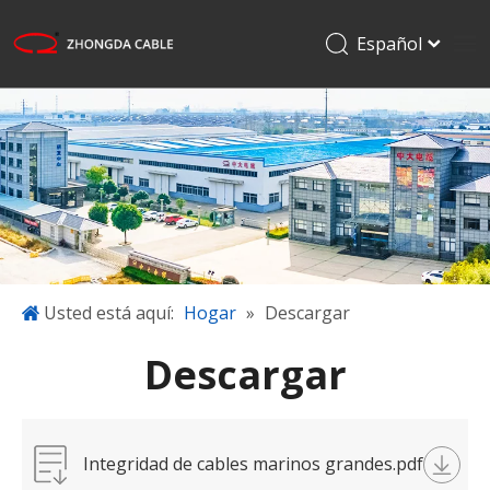
Español
English
Hogar
Français
Pусский
Productos
日本語
Aplicaciones
한국어
Sobre nosotros
Proyectos
Blog
Usted está aquí:
Hogar
»
Descargar
Descargar
Descargar
Contáctenos
Integridad de cables marinos grandes.pdf