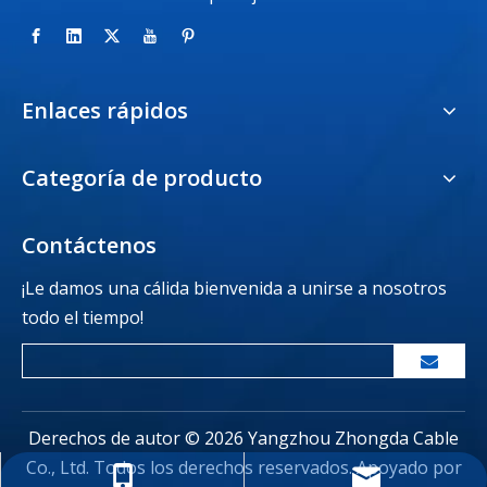
Enlaces rápidos
Categoría de producto
Contáctenos
¡Le damos una cálida bienvenida a unirse a nosotros
todo el tiempo!
Derechos de autor ©
2026
Yangzhou Zhongda Cable
Co., Ltd. Todos los derechos reservados. Apoyado por
zdcable@outlook.com
+86-18805271988