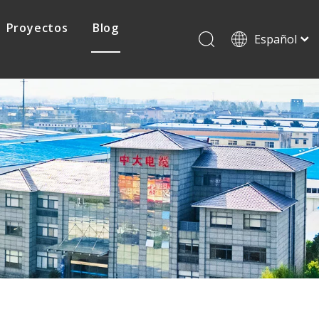
Proyectos
Blog
Español
English
Français
Cable protovoltaico
Pусский
日本語
Cable de mina
한국어