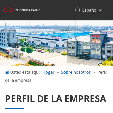
Español
English
Hogar
Français
Pусский
Productos
日本語
Aplicaciones
한국어
Sobre nosotros
Proyectos
Blog
Usted está aquí:
Hogar
»
Sobre nosotros
»
Perfil
de la empresa
Descargar
Contáctenos
PERFIL DE LA EMPRESA