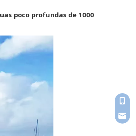
guas poco profundas de 1000
+86-18
zdcable