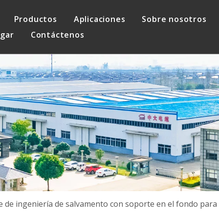
Productos
Aplicaciones
Sobre nosotros
rgar
Contáctenos
alimentación
Cable de ascensor
Seguro de calidad
éstico
Cable de control
 de ingeniería de salvamento con soporte en el fondo par