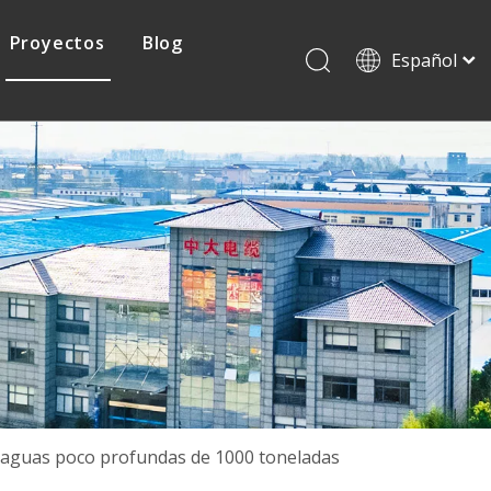
Proyectos
Blog
Español
English
Français
Cable protovoltaico
Pусский
日本語
Cable de mina
한국어
a aguas poco profundas de 1000 toneladas